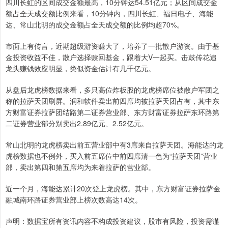
四川长虹的区间成交金额最高，10分钟达54.51亿元；从区间成交金
额占全天成交额比例来看，10分钟内，四川长虹、福日电子、海能
达、常山北明的成交金额占全天成交额的比例均超70%。
市面上有传言，近期超级游资赚大了，培养了一批散户游资。由于基
金投资收益不佳，散户选择赎回基金，跟着大V一起买。击鼓传花追
龙头赚钱效应明显，类似资金估计有几千亿元。
从盘后龙虎榜数据来看，多只高位炸板股的龙虎榜席位被散户军团之
称的拉萨天团刷屏。润和软件卖出前四席均被拉萨天团占有，其中东
方财富证券拉萨团结路第二证券营业部、东方财富证券拉萨东环路第
二证券营业部分别卖出2.89亿元、2.52亿元。
常山北明的龙虎榜卖出前五营业部中有3席来自拉萨天团。海能达的龙
虎榜数据也不例外，买入前五席位中前四席清一色为“拉萨天团”营业
部，卖出第四和第五席均为来着拉萨的营业部。
近一个月，海能达累计20次登上龙虎榜。其中，东方财富证券拉萨金
融城南环路证券营业部上榜次数高达14次。
声明：数据宝所有资讯内容不构成投资建议，股市有风险，投资需谨