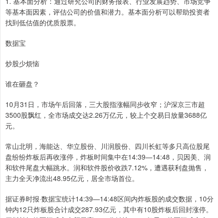
1. 基本面分析：通过研究公司的财务报表、行业发展趋势、市场竞争
等基本面因素，评估公司的价值和潜力。基本面分析可以帮助投资者
找到低估值的优质股票。
数据宝
炒股少烦恼
谁在砸盘？
10月31日，市场午后回落，三大股指涨幅同步收窄；沪深京三市超
3500股飘红，全市场成交达2.26万亿元，较上个交易日放量3688亿
元。
常山北明，海能达、华立股份、川润股份、四川长虹等多只高位股尾
盘纷纷炸板后再收涨停，炸板时间集中在14:39—14:48，贝因美、润
和软件尾盘大幅跳水。润和软件股价收跌7.12%，遭遇获利盘抛售，
主力全天净流出48.95亿元，居全市场首位。
据证券时报·数据宝统计14:39—14:48区间内炸板股的成交数据，10分
钟内12只炸板股合计成交287.93亿元，其中有10股炸板后回封涨停。