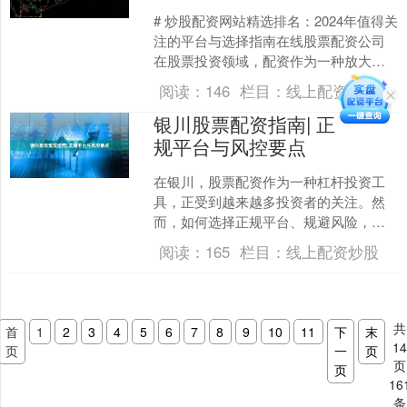
# 炒股配资网站精选排名：2024年值得关
注的平台与选择指南在线股票配资公司
在股票投资领域，配资作为一种放大资
金杠杆的方式，吸引了众多投资者关
阅读：
146
栏目：
线上配资炒股
注。然而，面对市....
银川股票配资指南| 正
规平台与风控要点
在银川，股票配资作为一种杠杆投资工
具，正受到越来越多投资者的关注。然
而，如何选择正规平台、规避风险，是
每位配资者必须掌握的技能。本文将为
阅读：
165
栏目：
线上配资炒股
你梳理银川股票配资的核心....
共
首
1
2
3
4
5
6
7
8
9
10
11
下
末
1
页
一
页
页
页
16
条