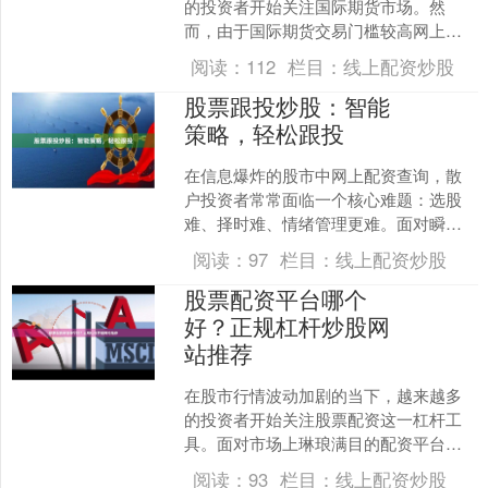
的投资者开始关注国际期货市场。然
而，由于国际期货交易门槛较高网上配
资网，许多投资者选择通过“配资”方式参
阅读：
112
栏目：
线上配资炒股
与。本文将为您详细解析....
股票跟投炒股：智能
策略，轻松跟投
在信息爆炸的股市中网上配资查询，散
户投资者常常面临一个核心难题：选股
难、择时难、情绪管理更难。面对瞬息
万变的市场行情，即便拥有丰富的理论
阅读：
97
栏目：
线上配资炒股
知识，实际操作中依然容易....
股票配资平台哪个
好？正规杠杆炒股网
站推荐
在股市行情波动加剧的当下，越来越多
的投资者开始关注股票配资这一杠杆工
具。面对市场上琳琅满目的配资平台，
许多投资者不禁要问：**股票配资平台哪
阅读：
93
栏目：
线上配资炒股