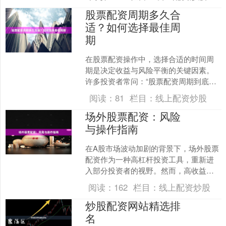
个好？** 如何选择....
股票配资周期多久合
适？如何选择最佳周
期
在股票配资操作中，选择合适的时间周
期是决定收益与风险平衡的关键因素。
许多投资者常问：“股票配资周期到底多
久最合适？”实际上，并不存在一个适用
阅读：
81
栏目：
线上配资炒股
于所有人的“标准答案....
场外股票配资：风险
与操作指南
在A股市场波动加剧的背景下，场外股票
配资作为一种高杠杆投资工具，重新进
入部分投资者的视野。然而，高收益承
诺背后往往隐藏着不容忽视的风险。本
阅读：
162
栏目：
线上配资炒股
文将为您解析场外配资的....
炒股配资网站精选排
名