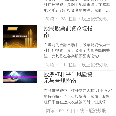
种杠杆投资工具网上配资查询，在威海
地区受到部分投资者的关注。然而，配
资市场鱼龙混杂，如何在合规前提下选
阅读：
133
栏目：
线上配资炒股
择可靠平台、规避潜在风险....
股民股票配资论坛指
南
在当前的金融市场中，股票配资作为一
种杠杆投资工具，吸引了大量股民的关
注。尤其是在各类股票配资论坛中，投
资者们分享经验、交流策略，形成了一
阅读：
111
栏目：
线上配资炒股
个活跃的交流生态。然而，....
股票杠杆平台风险警
示与合规指南
在股市投资中，杠杆交易因其“以小博大”
的特点吸引了不少投资者。然而，股票
杠杆平台在放大收益的同时，也成倍放
大了风险。本文将从风险警示与合规操
阅读：
50
栏目：
线上配资炒股
作两个维度，帮助投资....