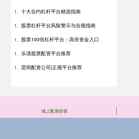
十大合约杠杆平台精选指南
1、
股票杠杆平台风险警示与合规指南
1、
股票100倍杠杆平台：高倍资金入口
1、
乐清股票配资平台推荐
1、
昆明配资公司|正规平台推荐
1、
线上配资炒股