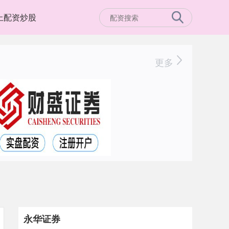
上配资炒股
更多
永华证券