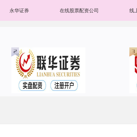
永华证券
在线股票配资公司
线