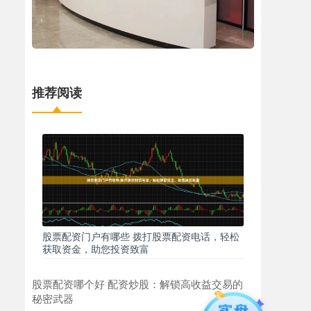
推荐阅读
股票配资门户有哪些 拨打股票配资电话，轻松
获取资金，助您投资致富
股票配资哪个好 配资炒股：解锁高收益交易的
秘密武器