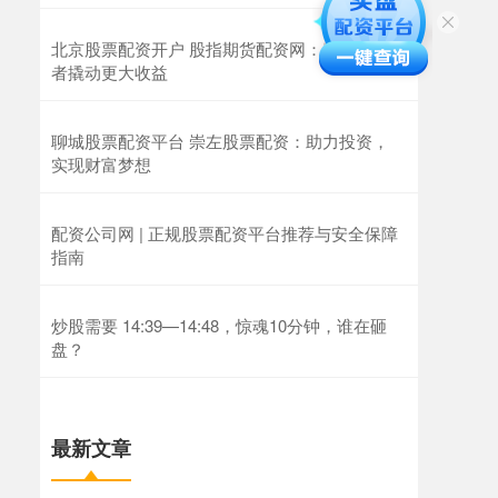
北京股票配资开户 股指期货配资网：助力投资
者撬动更大收益
聊城股票配资平台 崇左股票配资：助力投资，
实现财富梦想
配资公司网 | 正规股票配资平台推荐与安全保障
指南
炒股需要 14:39—14:48，惊魂10分钟，谁在砸
盘？
最新文章