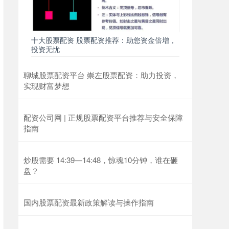
十大股票配资 股票配资推荐：助您资金倍增，
投资无忧
聊城股票配资平台 崇左股票配资：助力投资，
实现财富梦想
配资公司网 | 正规股票配资平台推荐与安全保障
指南
炒股需要 14:39—14:48，惊魂10分钟，谁在砸
盘？
国内股票配资最新政策解读与操作指南