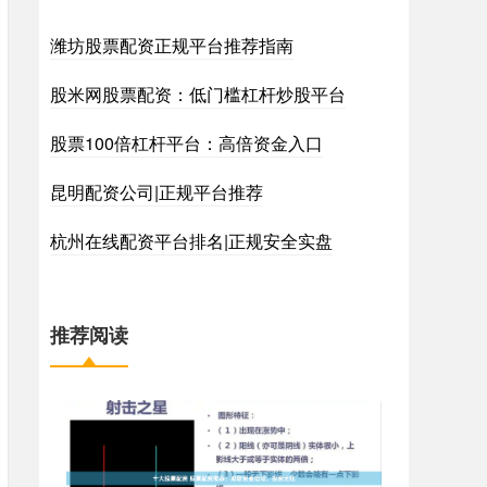
潍坊股票配资正规平台推荐指南
股米网股票配资：低门槛杠杆炒股平台
股票100倍杠杆平台：高倍资金入口
昆明配资公司|正规平台推荐
杭州在线配资平台排名|正规安全实盘
推荐阅读