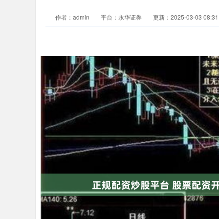
作者：admin
平台：永华证券
更新：2025-03-03 08:31