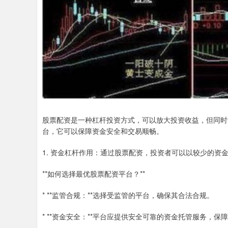
股票配资是一种杠杆投资方式，可以放大投资收益，但同时
台，它可以保障资金安全和交易顺畅。
1. 资金杠杆作用：通过股票配资，投资者可以以较少的资
**如何选择最优股票配资平台？**
* **监管合规：**选择受监管的平台，确保其合法合规。
* **资金安全：**平台应提供安全可靠的资金托管服务，保