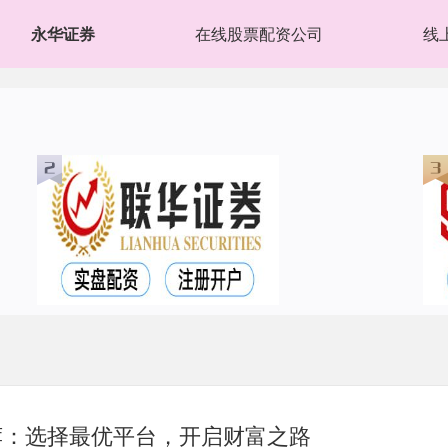
永华证券
在线股票配资公司
线
荐：选择最优平台，开启财富之路