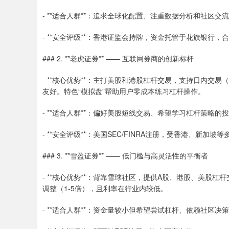
- **适合人群**：追求全球化配置、注重数据分析和社区交
- **安全评级**：香港证监会持牌，资金托管于花旗银行，
### 2. **老虎证券** —— 互联网券商的创新标杆
- **核心优势**：主打美股和港股杠杆交易，支持日内交易（D
友好。特色“模拟盘”帮助用户零成本练习杠杆操作。
- **适合人群**：偏好美股短线交易、希望学习杠杆策略的
- **安全评级**：美国SEC/FINRA注册，受香港、新加坡
### 3. **雪盈证券** —— 低门槛与高灵活性的平衡者
- **核心优势**：背靠雪球社区，提供A股、港股、美股杠
调整（1-5倍），且利率在行业内较低。
- **适合人群**：资金量较小但希望尝试杠杆、依赖社区决