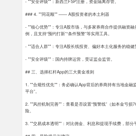
- **安全评级**：新西兰FSP注册，资金隔离存管。
### 4. **同花顺** —— A股投资者的本土利器
- **核心优势**：专注A股市场，与多家券商合作提供融
例，且支持“预约打新”“条件预警”等实用工具。
- **适合人群**：专注A股长线投资、偏好本土化服务的稳
- **安全评级**：国内持牌运营，受证监会监管。
## 三、选择杠杆App的三大黄金准则
1. **合规性优先**：务必确认App背后的券商持有当地
平台”。
2. **风控机制完善**：查看是否设置“预警线”（如本金亏
险。
3. **交易成本透明**：对比佣金、利息和提现手续费，部