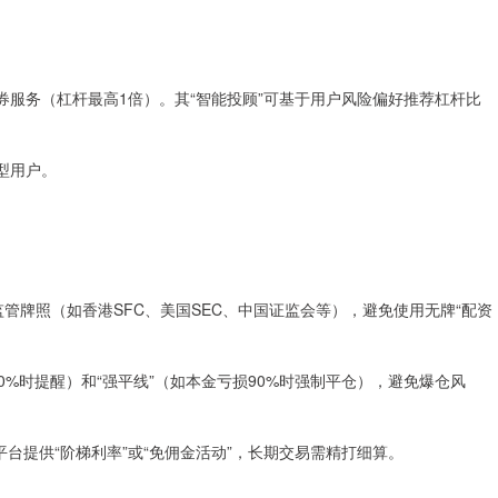
资融券服务（杠杆最高1倍）。其“智能投顾”可基于用户风险偏好推荐杠杆比
健型用户。
金融监管牌照（如香港SFC、美国SEC、中国证监会等），避免使用无牌“配资
损70%时提醒）和“强平线”（如本金亏损90%时强制平仓），避免爆仓风
分平台提供“阶梯利率”或“免佣金活动”，长期交易需精打细算。