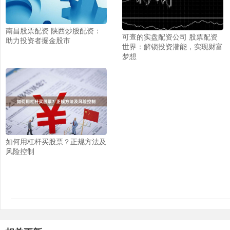
南昌股票配资 陕西炒股配资：
可查的实盘配资公司 股票配资
助力投资者掘金股市
世界：解锁投资潜能，实现财富
梦想
如何用杠杆买股票？正规方法及
风险控制