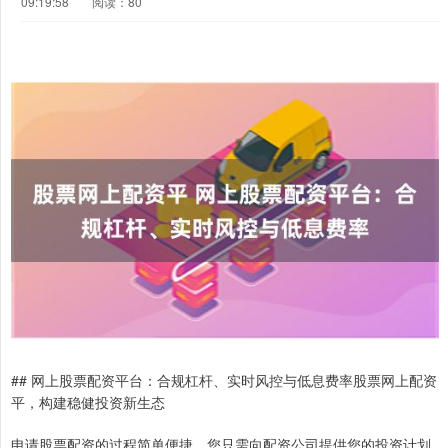
09:19:58
阅读：80
## 网上股票配资平台：合规杠杆、实时风控与低息费率股票网上配资
平，构建稳健投资新生态
申请股票配资的过程简单便捷。您只需向配资公司提供您的投资计划