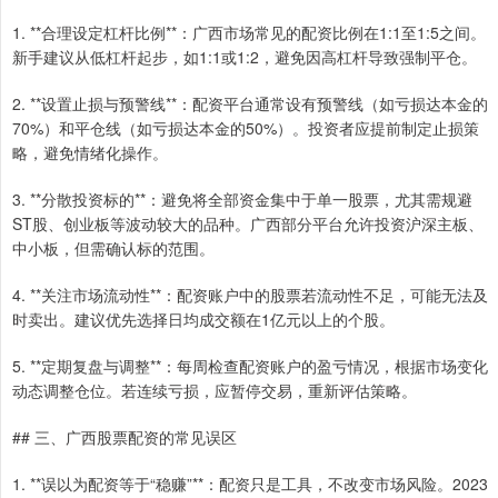
1. **合理设定杠杆比例**：广西市场常见的配资比例在1:1至1:5之间。
新手建议从低杠杆起步，如1:1或1:2，避免因高杠杆导致强制平仓。
2. **设置止损与预警线**：配资平台通常设有预警线（如亏损达本金的
70%）和平仓线（如亏损达本金的50%）。投资者应提前制定止损策
略，避免情绪化操作。
3. **分散投资标的**：避免将全部资金集中于单一股票，尤其需规避
ST股、创业板等波动较大的品种。广西部分平台允许投资沪深主板、
中小板，但需确认标的范围。
4. **关注市场流动性**：配资账户中的股票若流动性不足，可能无法及
时卖出。建议优先选择日均成交额在1亿元以上的个股。
5. **定期复盘与调整**：每周检查配资账户的盈亏情况，根据市场变化
动态调整仓位。若连续亏损，应暂停交易，重新评估策略。
## 三、广西股票配资的常见误区
1. **误以为配资等于“稳赚”**：配资只是工具，不改变市场风险。2023