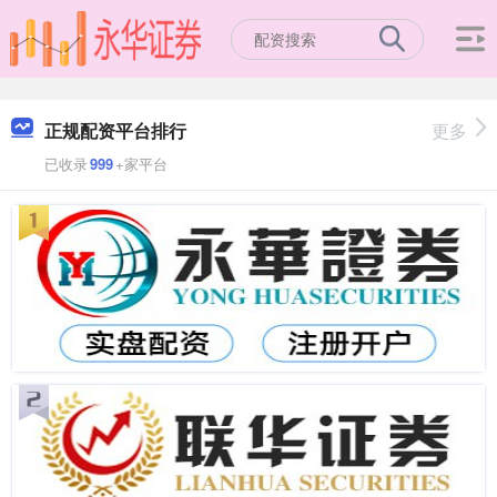
正规配资平台排行
更多
已收录
999
+家平台