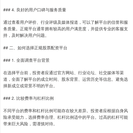
### 4. 良好的用户口碑与服务质量
通过查看用户评价、行业评级及媒体报道，可以了解平台的信誉和服
务质量。正规平台通常拥有较高的用户满意度，并提供专业的客服支
持，及时解决用户问题。
## 二、如何选择正规股票配资平台
### 1. 全面调查平台背景
在选择平台前，投资者应通过官方网站、行业论坛、社交媒体等渠
道，全面了解平台的成立时间、股东背景、运营历史等信息。避免选
择新成立或背景不明的平台。
### 2. 比较费率与杠杆比例
不同平台的费率和杠杆比例可能存在较大差异。投资者应根据自身风
险承受能力，选择费率合理、杠杆比例适中的平台。过高的杠杆可能
带来巨大风险，需谨慎对待。