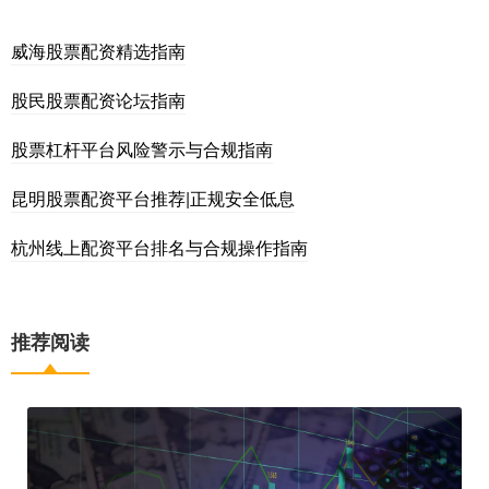
威海股票配资精选指南
股民股票配资论坛指南
股票杠杆平台风险警示与合规指南
昆明股票配资平台推荐|正规安全低息
杭州线上配资平台排名与合规操作指南
推荐阅读