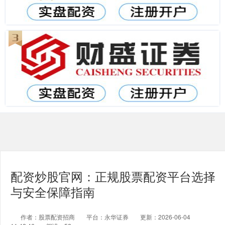
配资炒股官网：正规股票配资平台选择
与安全保障指南
作者：股票配资招商
平台：永华证券
更新：2026-06-04