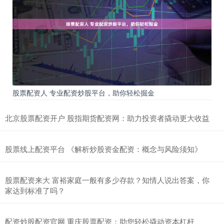
股票配资人 专业配资炒股平台，助你轻松掘金
北京股票配资开户 股指期货配资网：助力投资者撬动更大收益
股票线上配资平台 《解析炒股资金配资：概念与风险须知》
股票配资来大 富裕家庭一般有多少存款？知情人说出答案，你
家达到标准了吗？
配资炒股配资官网 重庆股票配资：助您轻松撬动资本杠杆