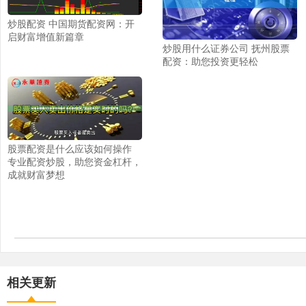
炒股配资 中国期货配资网：开
启财富增值新篇章
炒股用什么证券公司 抚州股票
配资：助您投资更轻松
股票配资是什么应该如何操作
专业配资炒股，助您资金杠杆，
成就财富梦想
相关更新