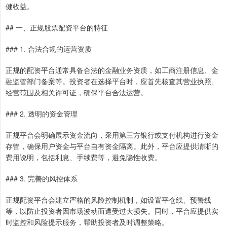
健收益。
## 一、正规股票配资平台的特征
### 1. 合法合规的运营资质
正规的配资平台通常具备合法的金融业务资质，如工商注册信息、金
融监管部门备案等。投资者在选择平台时，应首先核查其营业执照、
经营范围及相关许可证，确保平台合法运营。
### 2. 透明的资金管理
正规平台会明确展示资金流向，采用第三方银行或支付机构进行资金
存管，确保用户资金与平台自有资金隔离。此外，平台应提供清晰的
费用说明，包括利息、手续费等，避免隐性收费。
### 3. 完善的风控体系
正规配资平台会建立严格的风险控制机制，如设置平仓线、预警线
等，以防止投资者因市场波动而遭受过大损失。同时，平台应提供实
时监控和风险提示服务，帮助投资者及时调整策略。